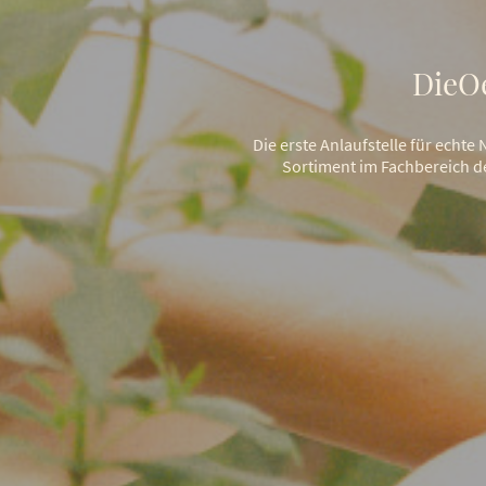
DieOe
Die erste Anlaufstelle für ech
Sortiment im Fachbereich d